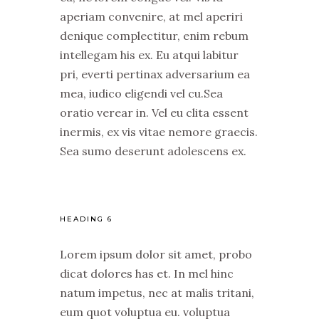
aperiam convenire, at mel aperiri
denique complectitur, enim rebum
intellegam his ex. Eu atqui labitur
pri, everti pertinax adversarium ea
mea, iudico eligendi vel cu.Sea
oratio verear in. Vel eu clita essent
inermis, ex vis vitae nemore graecis.
Sea sumo deserunt adolescens ex.
HEADING 6
Lorem ipsum dolor sit amet, probo
dicat dolores has et. In mel hinc
natum impetus, nec at malis tritani,
eum quot voluptua eu. voluptua