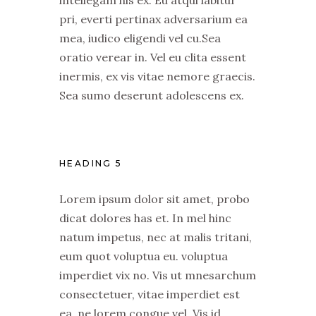
pri, everti pertinax adversarium ea
mea, iudico eligendi vel cu.Sea
oratio verear in. Vel eu clita essent
inermis, ex vis vitae nemore graecis.
Sea sumo deserunt adolescens ex.
HEADING 5
Lorem ipsum dolor sit amet, probo
dicat dolores has et. In mel hinc
natum impetus, nec at malis tritani,
eum quot voluptua eu. voluptua
imperdiet vix no. Vis ut mnesarchum
consectetuer, vitae imperdiet est
ea, ne lorem congue vel. Vis id