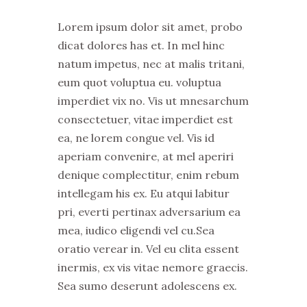
Lorem ipsum dolor sit amet, probo
dicat dolores has et. In mel hinc
natum impetus, nec at malis tritani,
eum quot voluptua eu. voluptua
imperdiet vix no. Vis ut mnesarchum
consectetuer, vitae imperdiet est
ea, ne lorem congue vel. Vis id
aperiam convenire, at mel aperiri
denique complectitur, enim rebum
intellegam his ex. Eu atqui labitur
pri, everti pertinax adversarium ea
mea, iudico eligendi vel cu.Sea
oratio verear in. Vel eu clita essent
inermis, ex vis vitae nemore graecis.
Sea sumo deserunt adolescens ex.