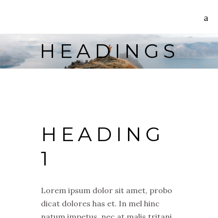
HEADINGS
HEADING
1
Lorem ipsum dolor sit amet, probo
dicat dolores has et. In mel hinc
natum impetus, nec at malis tritani,