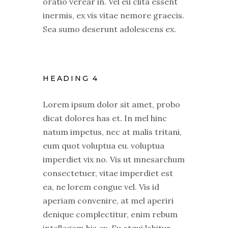
oratio verear in. Vel eu clita essent
inermis, ex vis vitae nemore graecis.
Sea sumo deserunt adolescens ex.
HEADING 4
Lorem ipsum dolor sit amet, probo
dicat dolores has et. In mel hinc
natum impetus, nec at malis tritani,
eum quot voluptua eu. voluptua
imperdiet vix no. Vis ut mnesarchum
consectetuer, vitae imperdiet est
ea, ne lorem congue vel. Vis id
aperiam convenire, at mel aperiri
denique complectitur, enim rebum
intellegam his ex. Eu atqui labitur